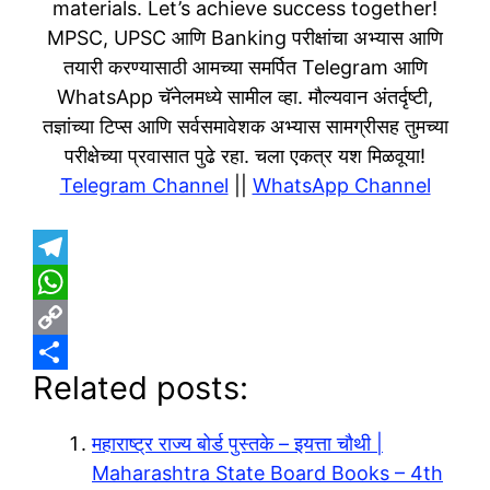
materials. Let’s achieve success together!
MPSC, UPSC आणि Banking परीक्षांचा अभ्यास आणि
तयारी करण्यासाठी आमच्या समर्पित Telegram आणि
WhatsApp चॅनेलमध्ये सामील व्हा. मौल्यवान अंतर्दृष्टी,
तज्ञांच्या टिप्स आणि सर्वसमावेशक अभ्यास सामग्रीसह तुमच्या
परीक्षेच्या प्रवासात पुढे रहा. चला एकत्र यश मिळवूया!
Telegram Channel
||
WhatsApp Channel
T
e
W
l
h
C
Related posts:
e
a
o
S
g
t
p
h
महाराष्ट्र राज्य बोर्ड पुस्तके – इयत्ता चौथी |
r
s
y
a
Maharashtra State Board Books – 4th