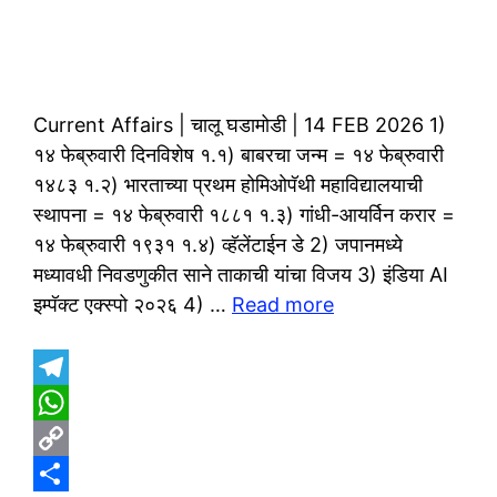
Current Affairs | चालू घडामोडी | 14 FEB 2026 1)
१४ फेब्रुवारी दिनविशेष १.१) बाबरचा जन्म = १४ फेब्रुवारी
१४८३ १.२) भारताच्या प्रथम होमिओपॅथी महाविद्यालयाची
स्थापना = १४ फेब्रुवारी १८८१ १.३) गांधी-आयर्विन करार =
१४ फेब्रुवारी १९३१ १.४) व्हॅलेंटाईन डे 2) जपानमध्ये
मध्यावधी निवडणुकीत साने ताकाची यांचा विजय 3) इंडिया AI
इम्पॅक्ट एक्स्पो २०२६ 4) …
Read more
T
e
W
l
h
C