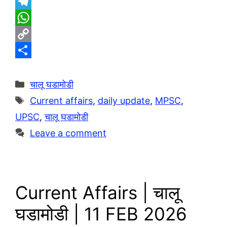
T
e
W
l
h
C
e
a
o
S
g
t
p
h
Categories
चालू घडामोडी
r
s
y
a
Tags
Current affairs
,
daily update
,
MPSC
,
a
A
L
r
UPSC
,
चालू घडामोडी
m
p
i
e
Leave a comment
p
n
k
Current Affairs | चालू
घडामोडी | 11 FEB 2026