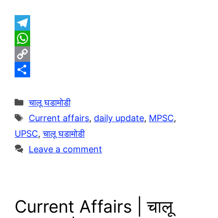
T
e
W
l
h
C
e
a
o
S
g
t
p
h
Categories
चालू घडामोडी
r
s
y
a
Tags
Current affairs
,
daily update
,
MPSC
,
a
A
L
r
UPSC
,
चालू घडामोडी
m
p
i
e
Leave a comment
p
n
k
Current Affairs | चालू