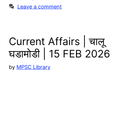
m
p
i
e
Leave a comment
p
n
k
Current Affairs | चालू
घडामोडी | 15 FEB 2026
by
MPSC Library