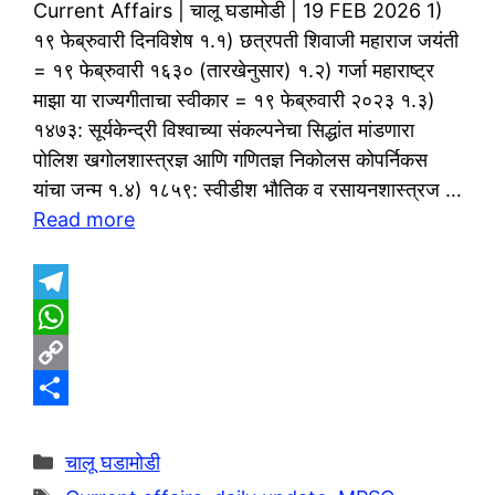
Current Affairs | चालू घडामोडी | 19 FEB 2026 1)
१९ फेब्रुवारी दिनविशेष १.१) छत्रपती शिवाजी महाराज जयंती
= १९ फेब्रुवारी १६३० (तारखेनुसार) १.२) गर्जा महाराष्ट्र
माझा या राज्यगीताचा स्वीकार = १९ फेब्रुवारी २०२३ १.३)
१४७३: सूर्यकेन्द्री विश्वाच्या संकल्पनेचा सिद्धांत मांडणारा
पोलिश खगोलशास्त्रज्ञ आणि गणितज्ञ निकोलस कोपर्निकस
यांचा जन्म १.४) १८५९: स्वीडीश भौतिक व रसायनशास्त्रज …
Read more
T
e
W
l
h
C
e
a
o
S
g
t
p
h
Categories
चालू घडामोडी
r
s
y
a
Tags