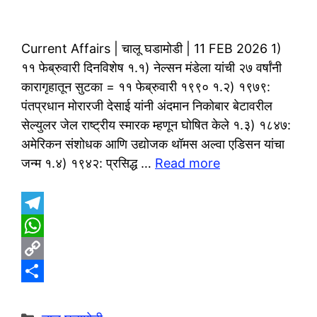
Current Affairs | चालू घडामोडी | 11 FEB 2026 1)
११ फेब्रुवारी दिनविशेष १.१) नेल्सन मंडेला यांची २७ वर्षांनी
कारागृहातून सुटका = ११ फेब्रुवारी १९९० १.२) १९७९:
पंतप्रधान मोरारजी देसाई यांनी अंदमान निकोबार बेटावरील
सेल्युलर जेल राष्ट्रीय स्मारक म्हणून घोषित केले १.३) १८४७:
अमेरिकन संशोधक आणि उद्योजक थॉमस अल्वा एडिसन यांचा
जन्म १.४) १९४२: प्रसिद्ध …
Read more
T
e
W
l
h
C
e
a
o
S
g
t
p
h
Categories