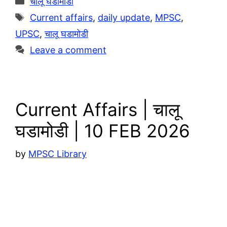
चालू घडामोडी
r
s
y
a
Tags
Current affairs
,
daily update
,
MPSC
,
a
A
L
r
UPSC
,
चालू घडामोडी
m
p
i
e
Leave a comment
p
n
k
Current Affairs | चालू
घडामोडी | 10 FEB 2026
by
MPSC Library