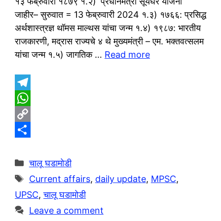
१३ फेब्रुवारी १८७९ १.२) ‘प्रधानमंत्री सूर्यघर योजना’
जाहीर– सुरुवात = 13 फेब्रुवारी 2024 १.३) १७६६: प्रसिद्ध
अर्थशास्त्रज्ञ थॉमस माल्थस यांचा जन्म १.४) १९८७: भारतीय
राजकारणी, मद्रास राज्यचे ४ थे मुख्यमंत्री – एम. भक्तवत्सलम
यांचा जन्म १.५) जागतिक …
Read more
T
e
W
l
h
C
e
a
o
S
g
t
p
h
Categories
चालू घडामोडी
r
s
y
a
Tags
Current affairs
,
daily update
,
MPSC
,
a
A
L
r
UPSC
,
चालू घडामोडी
m
p
i
e
Leave a comment