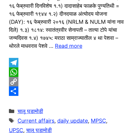
१६ फेब्रुवारी दिनविशेष १.१) दादासाहेब फाळके पुण्यतिथी =
१६ फेब्रुवारी १९४४ १.२) दीनदयाळ अंत्योदय योजना
(DAY): १६ फेब्रुवारी २०१६ (NRLM & NULM यांना नाव
दिले) १.३) १८१४: स्वातंत्रवीर सेनापती – तात्या टोपे यांचा
जन्मदिवस १.४) १७४५: मराठा साम्राज्यातील ४ था पेशवा –
थोरले माधवराव पेशवे …
Read more
T
e
W
l
h
C
e
a
o
S
g
t
p
h
Categories
चालू घडामोडी
r
s
y
a
Tags
Current affairs
,
daily update
,
MPSC
,
a
A
L
r
UPSC
,
चालू घडामोडी