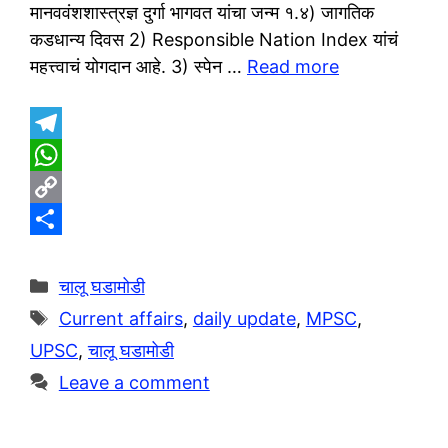
मानववंशशास्त्रज्ञ दुर्गा भागवत यांचा जन्म १.४) जागतिक
कडधान्य दिवस 2) Responsible Nation Index यांचं
महत्त्वाचं योगदान आहे. 3) स्पेन …
Read more
T
e
W
l
h
C
e
a
o
S
g
t
p
h
Categories
चालू घडामोडी
r
s
y
a
Tags
Current affairs
,
daily update
,
MPSC
,
a
A
L
r
UPSC
,
चालू घडामोडी
m
p
i
e
Leave a comment
p
n
k