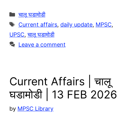
e
a
o
S
g
t
p
h
Categories
चालू घडामोडी
r
s
y
a
Tags
Current affairs
,
daily update
,
MPSC
,
a
A
L
r
UPSC
,
चालू घडामोडी
m
p
i
e
Leave a comment
p
n
k
Current Affairs | चालू
घडामोडी | 13 FEB 2026
by
MPSC Library