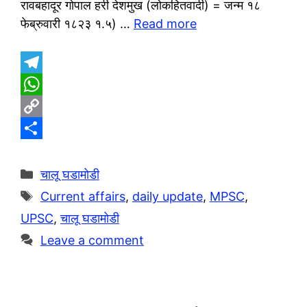
रावबहादूर गोपाल हरी देशमुख (लोकहितवादी) = जन्म १८
फेब्रुवारी १८२३ १.५) …
Read more
T
e
W
l
h
C
e
a
o
S
g
t
p
h
Categories
चालू घडामोडी
r
s
y
a
Tags
Current affairs
,
daily update
,
MPSC
,
a
A
L
r
UPSC
,
चालू घडामोडी
m
p
i
e
Leave a comment
p
n
k