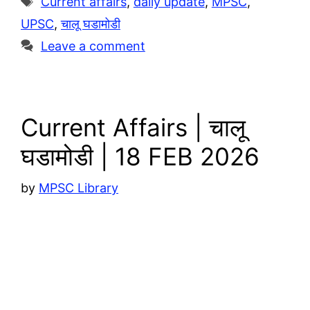
Current affairs
,
daily update
,
MPSC
,
a
A
L
r
UPSC
,
चालू घडामोडी
m
p
i
e
Leave a comment
p
n
k
Current Affairs | चालू
घडामोडी | 18 FEB 2026
by
MPSC Library