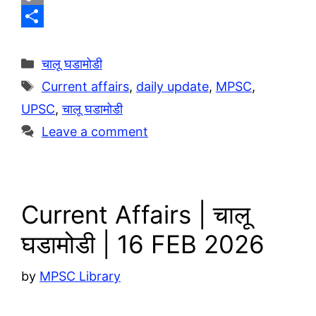
l
h
C
e
a
o
S
g
t
p
h
Categories
चालू घडामोडी
r
s
y
a
Tags
Current affairs
,
daily update
,
MPSC
,
a
A
L
r
UPSC
,
चालू घडामोडी
m
p
i
e
Leave a comment
p
n
k
Current Affairs | चालू
घडामोडी | 16 FEB 2026
by
MPSC Library