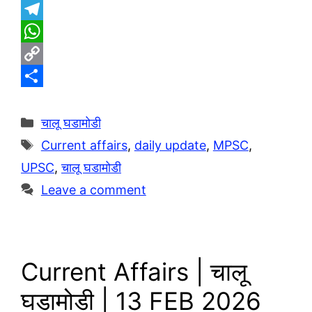
T
e
W
l
h
C
e
a
o
S
g
t
p
h
Categories
चालू घडामोडी
r
s
y
a
Tags
Current affairs
,
daily update
,
MPSC
,
a
A
L
r
UPSC
,
चालू घडामोडी
m
p
i
e
Leave a comment
p
n
k
Current Affairs | चालू
घडामोडी | 13 FEB 2026