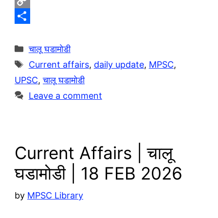
e
W
l
h
C
e
a
o
S
g
t
p
h
Categories
चालू घडामोडी
r
s
y
a
Tags
Current affairs
,
daily update
,
MPSC
,
a
A
L
r
UPSC
,
चालू घडामोडी
m
p
i
e
Leave a comment
p
n
k
Current Affairs | चालू
घडामोडी | 18 FEB 2026
by
MPSC Library