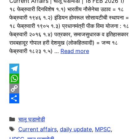
Current Affairs | चालू घडामोडी | 18 FEB 2026 1)
१८ फेब्रुवारी दिनविशेष १.१) भारतीय नौसेनेचा उठाव = १८
फेब्रुवारी १९४६ १.२) इंडियन होमरूल सोसायटीची स्थापना =
१८ फेब्रुवारी १९०५ १.३) प्रधानमंत्री पीक विमा योजना : १८
फेब्रुवारी २०१६ १.४) पत्रकार, समाजसुधारक व इतिहासकार
रावबहादूर गोपाल हरी देशमुख (लोकहितवादी) = जन्म १८
फेब्रुवारी १८२३ १.५) …
Read more
T
e
W
l
h
C
e
a
o
S
g
t
p
h
Categories
चालू घडामोडी
r
s
y
a
Tags
Current affairs
,
daily update
,
MPSC
,
a
A
L
r