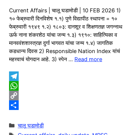
Current Affairs | चालू घडामोडी | 10 FEB 2026 1)
१० फेब्रुवारी दिनविशेष १.१) पुणे विद्यापीठ स्थापना = १०
फेब्रुवारी १९४९ १.२) १८०३: दानशूर व शिक्षणतज्ञ जगन्नाथ
ऊर्फ नाना शंकरशेठ यांचा जन्म १.३) १९१०: साहित्यिका व
मानववंशशास्त्रज्ञ दुर्गा भागवत यांचा जन्म १.४) जागतिक
कडधान्य दिवस 2) Responsible Nation Index यांचं
महत्त्वाचं योगदान आहे. 3) स्पेन …
Read more
T
e
W
l
h
C
e
a
o
S
g
t
p
h
Categories
चालू घडामोडी
r
s
y
a
Tags