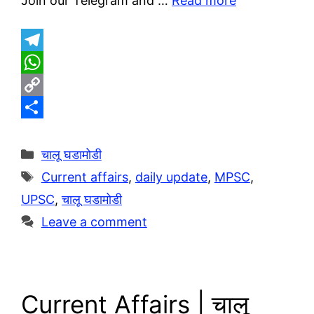
Join our Telegram and …
Read more
T
e
W
l
h
C
e
a
o
S
g
t
p
h
Categories
चालू घडामोडी
r
s
y
a
Tags
Current affairs
,
daily update
,
MPSC
,
a
A
L
r
UPSC
,
चालू घडामोडी
m
p
i
e
Leave a comment
p
n
k
Current Affairs | चालू