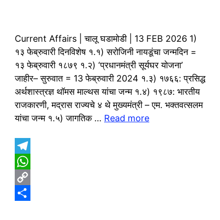
Current Affairs | चालू घडामोडी | 13 FEB 2026 1)
१३ फेब्रुवारी दिनविशेष १.१) सरोजिनी नायडूंचा जन्मदिन =
१३ फेब्रुवारी १८७९ १.२) ‘प्रधानमंत्री सूर्यघर योजना’
जाहीर– सुरुवात = 13 फेब्रुवारी 2024 १.३) १७६६: प्रसिद्ध
अर्थशास्त्रज्ञ थॉमस माल्थस यांचा जन्म १.४) १९८७: भारतीय
राजकारणी, मद्रास राज्यचे ४ थे मुख्यमंत्री – एम. भक्तवत्सलम
यांचा जन्म १.५) जागतिक …
Read more
T
e
W
l
h
C
e
a
o
S