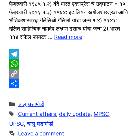
फेब्रुवारी १९८५ १.२) वंदे भारत एक्सप्रेस चे उद्घाटन = १५
फेब्रुवारी २०१९ १.३) १५६४: इटालियन खगोलशास्त्रज्ञ आणि
भौतिकशास्त्रज्ञ गॅलेलिओ गॅलिली यांचा जन्म १.४) १९४९:
दलित साहित्यिक नामदेव लक्ष्मण ढसाळ यांचा जन्म 2) भारत
११४ राफेल फायटर …
Read more
T
e
W
l
h
C
e
a
o
S
g
t
p
h
Categories
चालू घडामोडी
r
s
y
a
Tags
Current affairs
,
daily update
,
MPSC
,
a
A
L
r
UPSC
,
चालू घडामोडी
m
p
i
e
Leave a comment