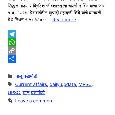
सिद्धांत मांडणारे ब्रिटिश जीवशास्त्रज्ञ चार्ल्स डार्विन यांचा जन्म
१.४) १७९४: पेशवाईतील मुत्सद्दी महादजी शिंदे यांचे वानवडी
येथे निधन १.५) १८०४: …
Read more
T
e
W
l
h
C
e
a
o
S
g
t
p
h
Categories
चालू घडामोडी
r
s
y
a
Tags
Current affairs
,
daily update
,
MPSC
,
a
A
L
r
UPSC
,
चालू घडामोडी
m
p
i
e
Leave a comment
p
n