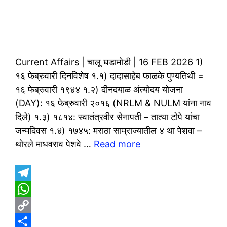
Current Affairs | चालू घडामोडी | 16 FEB 2026 1)
१६ फेब्रुवारी दिनविशेष १.१) दादासाहेब फाळके पुण्यतिथी =
१६ फेब्रुवारी १९४४ १.२) दीनदयाळ अंत्योदय योजना
(DAY): १६ फेब्रुवारी २०१६ (NRLM & NULM यांना नाव
दिले) १.३) १८१४: स्वातंत्रवीर सेनापती – तात्या टोपे यांचा
जन्मदिवस १.४) १७४५: मराठा साम्राज्यातील ४ था पेशवा –
थोरले माधवराव पेशवे …
Read more
T
e
W
l
h
C