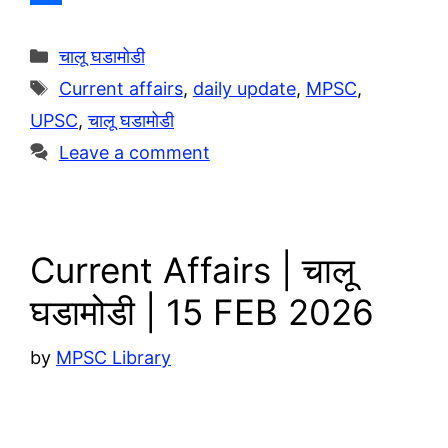
e
a
o
S
g
t
p
h
Categories
चालू घडामोडी
r
s
y
a
Tags
Current affairs
,
daily update
,
MPSC
,
a
A
L
r
UPSC
,
चालू घडामोडी
m
p
i
e
Leave a comment
p
n
k
Current Affairs | चालू
घडामोडी | 15 FEB 2026
by
MPSC Library