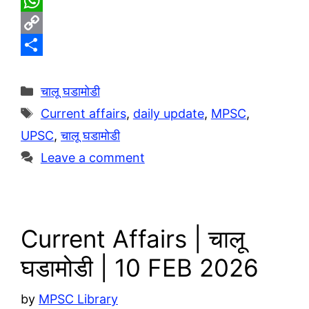
T
e
W
l
h
C
e
a
o
S
g
t
p
h
Categories
चालू घडामोडी
r
s
y
a
Tags
Current affairs
,
daily update
,
MPSC
,
a
A
L
r
UPSC
,
चालू घडामोडी
m
p
i
e
Leave a comment
p
n
k
Current Affairs | चालू
घडामोडी | 10 FEB 2026
by
MPSC Library