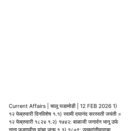
Current Affairs | चालू घडामोडी | 12 FEB 2026 1)
१२ फेब्रुवारी दिनविशेष १.१) स्वामी दयानंद सरस्वती जयंती =
१२ फेब्रुवारी १८२४ १.२) १७४२: बाळाजी जनार्दन भानू उर्फ
नाना फडणवीस यांचा जन्म १.३) १८०९: उत्क्रांतीवादाचा