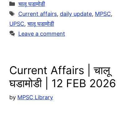
g
t
p
h
Categories
चालू घडामोडी
r
s
y
a
Tags
Current affairs
,
daily update
,
MPSC
,
a
A
L
r
UPSC
,
चालू घडामोडी
m
p
i
e
Leave a comment
p
n
k
Current Affairs | चालू
घडामोडी | 12 FEB 2026
by
MPSC Library