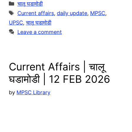
g
t
p
h
Categories
चालू घडामोडी
r
s
y
a
Tags
Current affairs
,
daily update
,
MPSC
,
a
A
L
r
UPSC
,
चालू घडामोडी
m
p
i
e
Leave a comment
p
n
k
Current Affairs | चालू
घडामोडी | 12 FEB 2026
by
MPSC Library