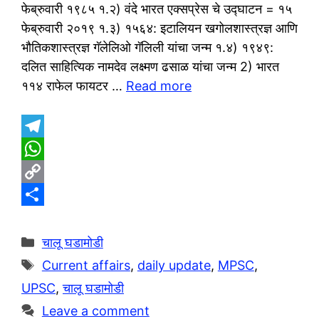
फेब्रुवारी १९८५ १.२) वंदे भारत एक्सप्रेस चे उद्घाटन = १५
फेब्रुवारी २०१९ १.३) १५६४: इटालियन खगोलशास्त्रज्ञ आणि
भौतिकशास्त्रज्ञ गॅलेलिओ गॅलिली यांचा जन्म १.४) १९४९:
दलित साहित्यिक नामदेव लक्ष्मण ढसाळ यांचा जन्म 2) भारत
११४ राफेल फायटर …
Read more
T
e
W
l
h
C
e
a
o
S
g
t
p
h
Categories
चालू घडामोडी
r
s
y
a
Tags
Current affairs
,
daily update
,
MPSC
,
a
A
L
r
UPSC
,
चालू घडामोडी
m
p
i
e
Leave a comment