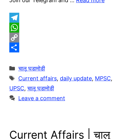
Join our Telegram and …
Read more
T
e
W
l
h
C
e
a
o
S
g
t
p
h
Categories
चालू घडामोडी
r
s
y
a
Tags
Current affairs
,
daily update
,
MPSC
,
a
A
L
r
UPSC
,
चालू घडामोडी
m
p
i
e
Leave a comment
p
n
k
Current Affairs | चालू