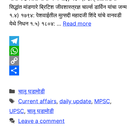
सिद्धांत मांडणारे ब्रिटिश जीवशास्त्रज्ञ चार्ल्स डार्विन यांचा जन्म
१.४) १७९४: पेशवाईतील मुत्सद्दी महादजी शिंदे यांचे वानवडी
येथे निधन १.५) १८०४: …
Read more
T
e
W
l
h
C
e
a
o
S
g
t
p
h
Categories
चालू घडामोडी
r
s
y
a
Tags
Current affairs
,
daily update
,
MPSC
,
a
A
L
r
UPSC
,
चालू घडामोडी
m
p
i
e
Leave a comment
p
n