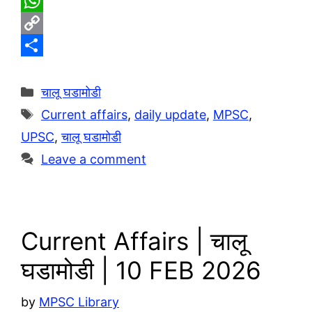
T
e
W
l
h
C
e
a
o
S
g
t
p
h
Categories
चालू घडामोडी
r
s
y
a
Tags
Current affairs
,
daily update
,
MPSC
,
a
A
L
r
UPSC
,
चालू घडामोडी
m
p
i
e
Leave a comment
p
n
k
Current Affairs | चालू
घडामोडी | 10 FEB 2026
by
MPSC Library