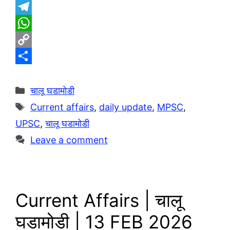
T
e
W
l
h
C
e
a
o
S
g
t
p
h
Categories
चालू घडामोडी
r
s
y
a
Tags
Current affairs
,
daily update
,
MPSC
,
a
A
L
r
UPSC
,
चालू घडामोडी
m
p
i
e
Leave a comment
p
n
k
Current Affairs | चालू
घडामोडी | 13 FEB 2026