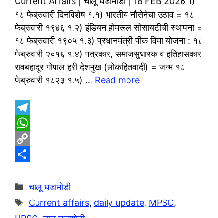
Current Affairs | चालू घडामोडी | 18 FEB 2026 1)
१८ फेब्रुवारी दिनविशेष १.१) भारतीय नौसेनेचा उठाव = १८
फेब्रुवारी १९४६ १.२) इंडियन होमरूल सोसायटीची स्थापना =
१८ फेब्रुवारी १९०५ १.३) प्रधानमंत्री पीक विमा योजना : १८
फेब्रुवारी २०१६ १.४) पत्रकार, समाजसुधारक व इतिहासकार
रावबहादूर गोपाल हरी देशमुख (लोकहितवादी) = जन्म १८
फेब्रुवारी १८२३ १.५) …
Read more
T
e
W
l
h
C
e
a
o
S
g
t
p
h
Categories
चालू घडामोडी
r
s
y
a
Tags
Current affairs
,
daily update
,
MPSC
,
a
A
L
r