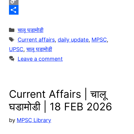
e
W
l
h
C
e
a
o
S
g
t
p
h
Categories
चालू घडामोडी
r
s
y
a
Tags
Current affairs
,
daily update
,
MPSC
,
a
A
L
r
UPSC
,
चालू घडामोडी
m
p
i
e
Leave a comment
p
n
k
Current Affairs | चालू
घडामोडी | 18 FEB 2026
by
MPSC Library