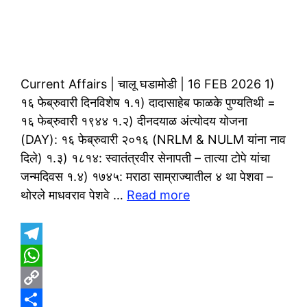
Current Affairs | चालू घडामोडी | 16 FEB 2026 1)
१६ फेब्रुवारी दिनविशेष १.१) दादासाहेब फाळके पुण्यतिथी =
१६ फेब्रुवारी १९४४ १.२) दीनदयाळ अंत्योदय योजना
(DAY): १६ फेब्रुवारी २०१६ (NRLM & NULM यांना नाव
दिले) १.३) १८१४: स्वातंत्रवीर सेनापती – तात्या टोपे यांचा
जन्मदिवस १.४) १७४५: मराठा साम्राज्यातील ४ था पेशवा –
थोरले माधवराव पेशवे …
Read more
T
e
W
l
h
C