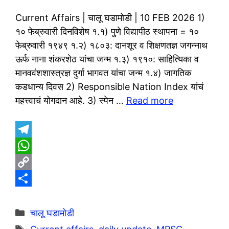
Current Affairs | चालू घडामोडी | 10 FEB 2026 1)
१० फेब्रुवारी दिनविशेष १.१) पुणे विद्यापीठ स्थापना = १०
फेब्रुवारी १९४९ १.२) १८०३: दानशूर व शिक्षणतज्ञ जगन्नाथ
ऊर्फ नाना शंकरशेठ यांचा जन्म १.३) १९१०: साहित्यिका व
मानववंशशास्त्रज्ञ दुर्गा भागवत यांचा जन्म १.४) जागतिक
कडधान्य दिवस 2) Responsible Nation Index यांचं
महत्त्वाचं योगदान आहे. 3) स्पेन …
Read more
T
e
W
l
h
C
e
a
o
S
g
t
p
h
Categories
चालू घडामोडी
r
s
y
a
Tags