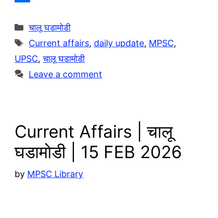
e
a
o
S
g
t
p
h
Categories
चालू घडामोडी
r
s
y
a
Tags
Current affairs
,
daily update
,
MPSC
,
a
A
L
r
UPSC
,
चालू घडामोडी
m
p
i
e
Leave a comment
p
n
k
Current Affairs | चालू
घडामोडी | 15 FEB 2026
by
MPSC Library