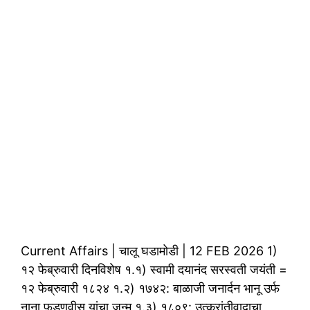
Current Affairs | चालू घडामोडी | 12 FEB 2026 1)
१२ फेब्रुवारी दिनविशेष १.१) स्वामी दयानंद सरस्वती जयंती =
१२ फेब्रुवारी १८२४ १.२) १७४२: बाळाजी जनार्दन भानू उर्फ
नाना फडणवीस यांचा जन्म १.३) १८०९: उत्क्रांतीवादाचा