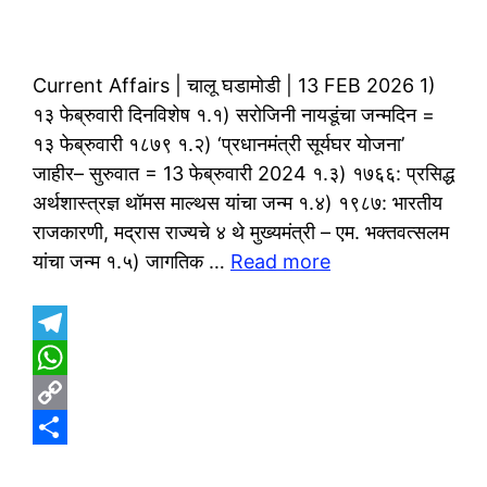
Current Affairs | चालू घडामोडी | 13 FEB 2026 1)
१३ फेब्रुवारी दिनविशेष १.१) सरोजिनी नायडूंचा जन्मदिन =
१३ फेब्रुवारी १८७९ १.२) ‘प्रधानमंत्री सूर्यघर योजना’
जाहीर– सुरुवात = 13 फेब्रुवारी 2024 १.३) १७६६: प्रसिद्ध
अर्थशास्त्रज्ञ थॉमस माल्थस यांचा जन्म १.४) १९८७: भारतीय
राजकारणी, मद्रास राज्यचे ४ थे मुख्यमंत्री – एम. भक्तवत्सलम
यांचा जन्म १.५) जागतिक …
Read more
T
e
W
l
h
C
e
a
o
S