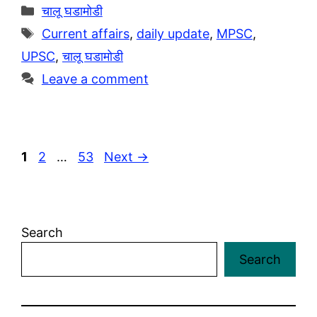
g
t
p
h
Categories
चालू घडामोडी
r
s
y
a
Tags
Current affairs
,
daily update
,
MPSC
,
a
A
L
r
UPSC
,
चालू घडामोडी
m
p
i
e
Leave a comment
p
n
k
Page
Page
Page
1
2
…
53
Next
→
Search
Search