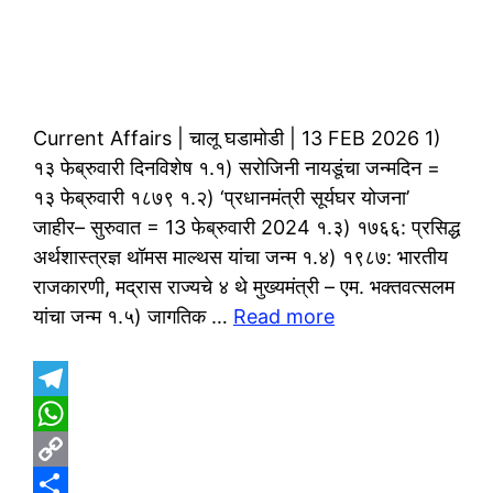
Current Affairs | चालू घडामोडी | 13 FEB 2026 1)
१३ फेब्रुवारी दिनविशेष १.१) सरोजिनी नायडूंचा जन्मदिन =
१३ फेब्रुवारी १८७९ १.२) ‘प्रधानमंत्री सूर्यघर योजना’
जाहीर– सुरुवात = 13 फेब्रुवारी 2024 १.३) १७६६: प्रसिद्ध
अर्थशास्त्रज्ञ थॉमस माल्थस यांचा जन्म १.४) १९८७: भारतीय
राजकारणी, मद्रास राज्यचे ४ थे मुख्यमंत्री – एम. भक्तवत्सलम
यांचा जन्म १.५) जागतिक …
Read more
T
e
W
l
h
C