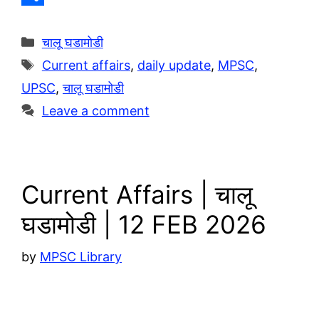
e
a
o
S
g
t
p
h
Categories
चालू घडामोडी
r
s
y
a
Tags
Current affairs
,
daily update
,
MPSC
,
a
A
L
r
UPSC
,
चालू घडामोडी
m
p
i
e
Leave a comment
p
n
k
Current Affairs | चालू
घडामोडी | 12 FEB 2026
by
MPSC Library