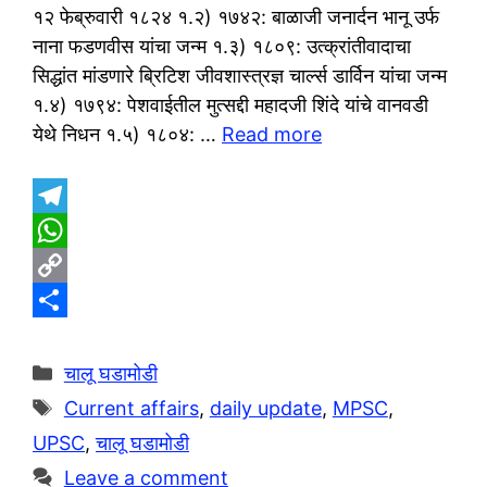
१२ फेब्रुवारी १८२४ १.२) १७४२: बाळाजी जनार्दन भानू उर्फ
नाना फडणवीस यांचा जन्म १.३) १८०९: उत्क्रांतीवादाचा
सिद्धांत मांडणारे ब्रिटिश जीवशास्त्रज्ञ चार्ल्स डार्विन यांचा जन्म
१.४) १७९४: पेशवाईतील मुत्सद्दी महादजी शिंदे यांचे वानवडी
येथे निधन १.५) १८०४: …
Read more
T
e
W
l
h
C
e
a
o
S
g
t
p
h
Categories
चालू घडामोडी
r
s
y
a
Tags
Current affairs
,
daily update
,
MPSC
,
a
A
L
r
UPSC
,
चालू घडामोडी
m
p
i
e
Leave a comment