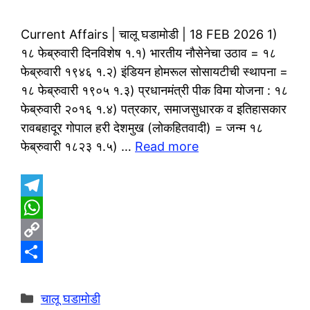
Current Affairs | चालू घडामोडी | 18 FEB 2026 1)
१८ फेब्रुवारी दिनविशेष १.१) भारतीय नौसेनेचा उठाव = १८
फेब्रुवारी १९४६ १.२) इंडियन होमरूल सोसायटीची स्थापना =
१८ फेब्रुवारी १९०५ १.३) प्रधानमंत्री पीक विमा योजना : १८
फेब्रुवारी २०१६ १.४) पत्रकार, समाजसुधारक व इतिहासकार
रावबहादूर गोपाल हरी देशमुख (लोकहितवादी) = जन्म १८
फेब्रुवारी १८२३ १.५) …
Read more
T
e
W
l
h
C
e
a
o
S
g
t
p
h
Categories
चालू घडामोडी