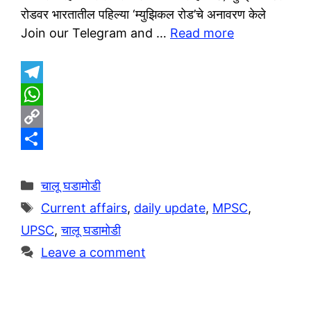
रोडवर भारतातील पहिल्या ‘म्युझिकल रोड’चे अनावरण केले
Join our Telegram and …
Read more
T
e
W
l
h
C
e
a
o
S
g
t
p
h
Categories
चालू घडामोडी
r
s
y
a
Tags
Current affairs
,
daily update
,
MPSC
,
a
A
L
r
UPSC
,
चालू घडामोडी
m
p
i
e
Leave a comment
p
n
k