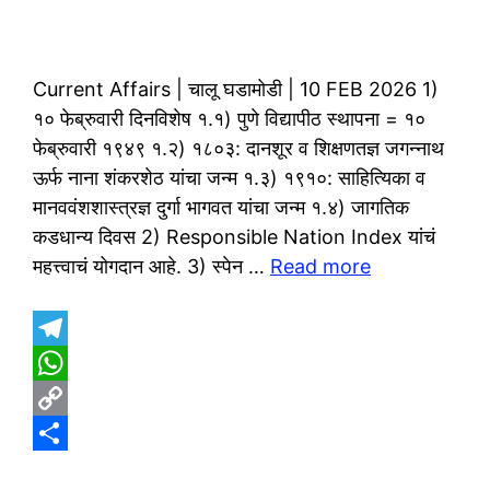
Current Affairs | चालू घडामोडी | 10 FEB 2026 1)
१० फेब्रुवारी दिनविशेष १.१) पुणे विद्यापीठ स्थापना = १०
फेब्रुवारी १९४९ १.२) १८०३: दानशूर व शिक्षणतज्ञ जगन्नाथ
ऊर्फ नाना शंकरशेठ यांचा जन्म १.३) १९१०: साहित्यिका व
मानववंशशास्त्रज्ञ दुर्गा भागवत यांचा जन्म १.४) जागतिक
कडधान्य दिवस 2) Responsible Nation Index यांचं
महत्त्वाचं योगदान आहे. 3) स्पेन …
Read more
T
e
W
l
h
C
e
a
o
S