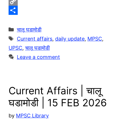
e
W
l
h
C
e
a
o
S
g
t
p
h
Categories
चालू घडामोडी
r
s
y
a
Tags
Current affairs
,
daily update
,
MPSC
,
a
A
L
r
UPSC
,
चालू घडामोडी
m
p
i
e
Leave a comment
p
n
k
Current Affairs | चालू
घडामोडी | 15 FEB 2026
by
MPSC Library