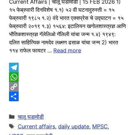
Current Affairs | चालू घडामोडी | 15 FEB 2026 1)
१५ फेब्रुवारी दिनविशेष १.१) ५२ वी घटनादुरुस्ती = १५
फेब्रुवारी १९८५ १.२) वंदे भारत एक्सप्रेस चे उद्घाटन = १५
फेब्रुवारी २०१९ १.३) १५६४: इटालियन खगोलशास्त्रज्ञ आणि
भौतिकशास्त्रज्ञ गॅलेलिओ गॅलिली यांचा जन्म १.४) १९४९:
दलित साहित्यिक नामदेव लक्ष्मण ढसाळ यांचा जन्म 2) भारत
११४ राफेल फायटर …
Read more
T
e
W
l
h
C
e
a
o
S
g
t
p
h
Categories
चालू घडामोडी
r
s
y
a
Tags
Current affairs
,
daily update
,
MPSC
,
a
A
L
r