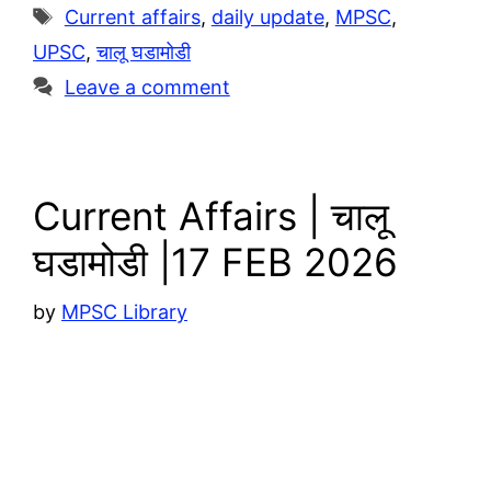
r
s
y
a
Tags
Current affairs
,
daily update
,
MPSC
,
a
A
L
r
UPSC
,
चालू घडामोडी
m
p
i
e
Leave a comment
p
n
k
Current Affairs | चालू
घडामोडी |17 FEB 2026
by
MPSC Library