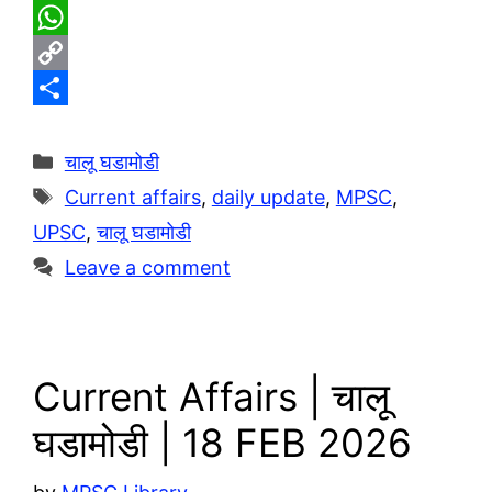
T
e
W
l
h
C
e
a
o
S
g
t
p
h
Categories
चालू घडामोडी
r
s
y
a
Tags
Current affairs
,
daily update
,
MPSC
,
a
A
L
r
UPSC
,
चालू घडामोडी
m
p
i
e
Leave a comment
p
n
k
Current Affairs | चालू
घडामोडी | 18 FEB 2026