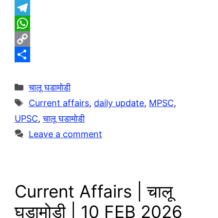
T
e
W
l
h
C
e
a
o
S
g
t
p
h
Categories
चालू घडामोडी
r
s
y
a
Tags
Current affairs
,
daily update
,
MPSC
,
a
A
L
r
UPSC
,
चालू घडामोडी
m
p
i
e
Leave a comment
p
n
k
Current Affairs | चालू
घडामोडी | 10 FEB 2026