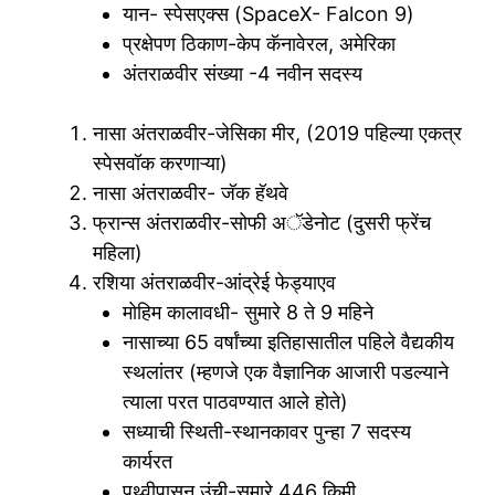
यान- स्पेसएक्स (SpaceX- Falcon 9)
प्रक्षेपण ठिकाण-केप कॅनावेरल, अमेरिका
अंतराळवीर संख्या -4 नवीन सदस्य
नासा अंतराळवीर-जेसिका मीर, (2019 पहिल्या एकत्र
स्पेसवॉक करणाऱ्या)
नासा अंतराळवीर- जॅक हॅथवे
फ्रान्स अंतराळवीर-सोफी अॅडेनोट (दुसरी फ्रेंच
महिला)
रशिया अंतराळवीर-आंद्रेई फेड्याएव
मोहिम कालावधी- सुमारे 8 ते 9 महिने
नासाच्या 65 वर्षांच्या इतिहासातील पहिले वैद्यकीय
स्थलांतर (म्हणजे एक वैज्ञानिक आजारी पडल्याने
त्याला परत पाठवण्यात आले होते)
सध्याची स्थिती-स्थानकावर पुन्हा 7 सदस्य
कार्यरत
पृथ्वीपासून उंची-सुमारे 446 किमी