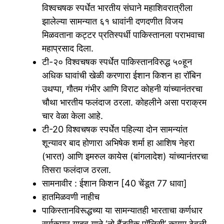
विश्वचषक स्पर्धेत भारतीय संघाने महाशिवरात्रीला
झालेल्या सामन्यात ६१ धावांनी दणद‌णीत विजय
मिळवताना कट्टर प्रतिस्पर्धी पाकिस्तानला पराभवाचा
महाप्रसाद दिला.
टी-२० विश्वचषक स्पर्धेत पाकिस्तानविरुद्ध ५०हून
अधिक घावांची खेळी करणारा ईशान किशन हा रॉबिन
उथप्पा, गौतम गंभीर आणि विराट कोहनी यांच्यानंतरचा
चौथा भारतीय फलंदाज ठरला. कोहलीने असा पराक्रम
चार वेळा केला आहे.
टी-20 विश्वचषक स्पर्धेत पहिल्या दोन सामन्यांत
शून्यावर बाद होणारा अभिषेक शर्मा हा आशिष नेहरा
(भारत) आणि इमरुल कायेस (बांगलादेश) यांच्यानंतरचा
तिसरा फलंदाज ठरला.
सामनावीर : ईशान किशन [40 चेंडूत 77 धावा]
हातमिळवणी नाहीच
पाकिस्तानविरूद्धच्या या सामन्यातही भारताचा कर्णधार
सूर्यकुमार यादव याने ‘नो हैंडरीक पॉलिसी’ कायम ठेवली.