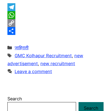
T
e
W
l
h
C
e
a
o
S
g
t
p
h
Categories
जाहिराती
r
s
y
a
Tags
GMC Kolhapur Recruitment
,
new
a
A
L
r
advertisement
,
new recruitment
m
p
i
e
Leave a comment
p
n
k
Search
Search