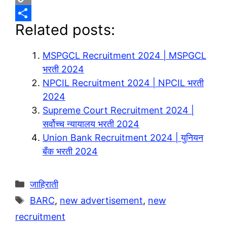
l
h
C
Related posts:
e
a
o
S
g
t
p
h
MSPGCL Recruitment 2024 | MSPGCL
r
s
y
a
भरती 2024
a
A
L
r
NPCIL Recruitment 2024 | NPCIL भरती
m
p
i
e
2024
p
n
Supreme Court Recruitment 2024 |
सर्वोच्च न्यायालय भरती 2024
k
Union Bank Recruitment 2024 | युनियन
बँक भरती 2024
Categories
जाहिराती
Tags
BARC
,
new advertisement
,
new
recruitment