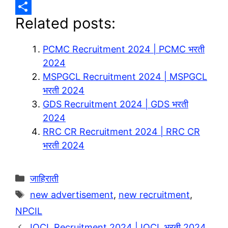
l
h
C
Related posts:
e
a
o
S
g
t
p
h
PCMC Recruitment 2024 | PCMC भरती
r
s
y
a
2024
a
A
L
r
MSPGCL Recruitment 2024 | MSPGCL
m
p
i
e
भरती 2024
p
n
GDS Recruitment 2024 | GDS भरती
2024
k
RRC CR Recruitment 2024 | RRC CR
भरती 2024
Categories
जाहिराती
Tags
new advertisement
,
new recruitment
,
NPCIL
IOCL Recruitment 2024 | IOCL भरती 2024