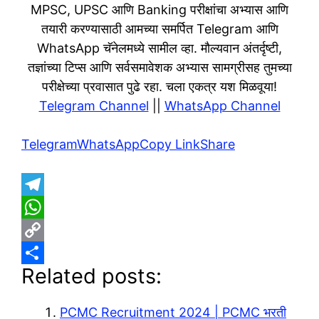
MPSC, UPSC आणि Banking परीक्षांचा अभ्यास आणि
तयारी करण्यासाठी आमच्या समर्पित Telegram आणि
WhatsApp चॅनेलमध्ये सामील व्हा. मौल्यवान अंतर्दृष्टी,
तज्ञांच्या टिप्स आणि सर्वसमावेशक अभ्यास सामग्रीसह तुमच्या
परीक्षेच्या प्रवासात पुढे रहा. चला एकत्र यश मिळवूया!
Telegram Channel
||
WhatsApp Channel
Telegram
WhatsApp
Copy Link
Share
T
e
W
l
h
C
Related posts:
e
a
o
S
g
t
p
h
PCMC Recruitment 2024 | PCMC भरती