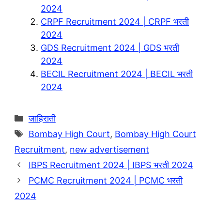
r
s
y
a
2024
a
A
L
r
CRPF Recruitment 2024 | CRPF भरती
m
p
i
e
2024
p
n
GDS Recruitment 2024 | GDS भरती
2024
k
BECIL Recruitment 2024 | BECIL भरती
2024
Categories
जाहिराती
Tags
Bombay High Court
,
Bombay High Court
Recruitment
,
new advertisement
IBPS Recruitment 2024 | IBPS भरती 2024
PCMC Recruitment 2024 | PCMC भरती
2024