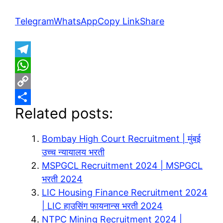
Telegram
WhatsApp
Copy Link
Share
T
e
W
l
h
C
Related posts:
e
a
o
S
g
t
p
h
Bombay High Court Recruitment | मुंबई
r
s
y
a
उच्च न्यायालय भरती
a
A
L
r
MSPGCL Recruitment 2024 | MSPGCL
m
p
i
e
भरती 2024
p
n
LIC Housing Finance Recruitment 2024
| LIC हाउसिंग फायनान्स भरती 2024
k
NTPC Mining Recruitment 2024 |