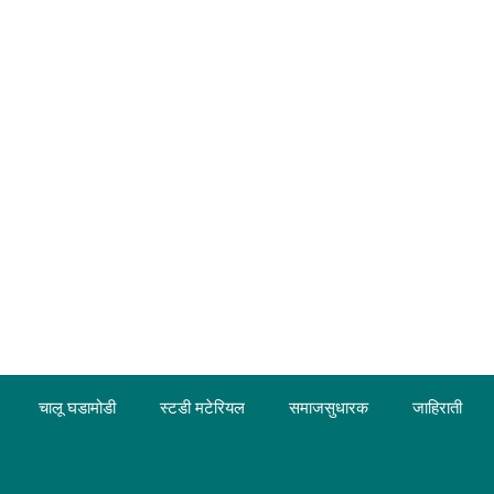
चालू घडामोडी
स्टडी मटेरियल
समाजसुधारक
जाहिराती