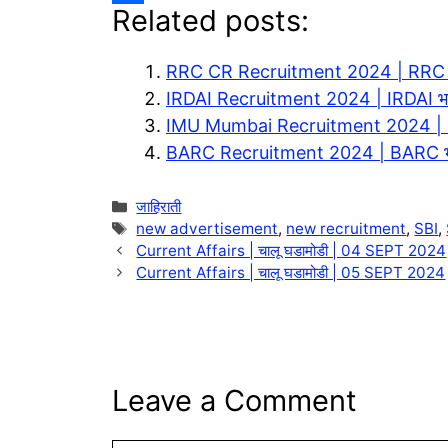
Related posts:
e
a
o
S
g
t
p
h
RRC CR Recruitment 2024 | RRC
r
s
y
a
IRDAI Recruitment 2024 | IRDAI 
a
A
L
r
IMU Mumbai Recruitment 2024 | I
m
p
i
e
BARC Recruitment 2024 | BARC 
p
n
Categories
जाहिराती
k
Tags
new advertisement
,
new recruitment
,
SBI
,
Current Affairs | चालू घडामोडी | 04 SEPT 2024
Current Affairs | चालू घडामोडी | 05 SEPT 2024
Leave a Comment