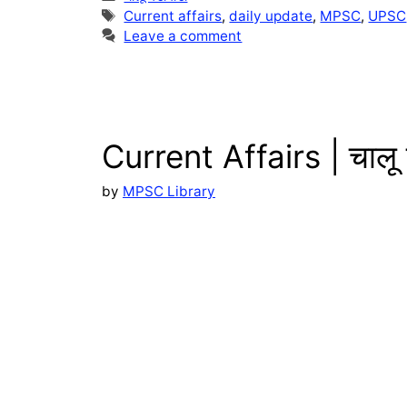
g
t
p
h
Tags
Current affairs
,
daily update
,
MPSC
,
UPSC
r
s
y
a
Leave a comment
a
A
L
r
m
p
i
e
p
n
Current Affairs | चाल
k
by
MPSC Library