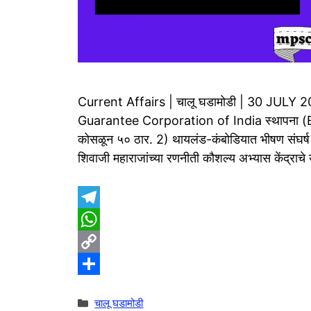
Current Affairs | चालू घडामोडी | 30 JULY 2
Guarantee Corporation of India स्थापना (ECG
कोसळून ५० ठार. 2) थायलंड-कंबोडियात भीषण संघर्ष 
शिवाजी महाराजांच्या रणनीती कौशल्य अभ्यास केंद्राच
T
e
W
l
h
C
e
a
o
S
Categories
चालू घडामोडी
g
t
p
h