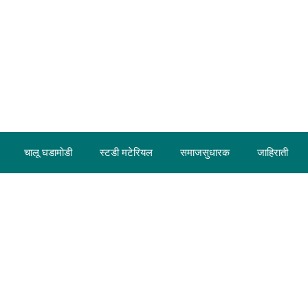
चालू घडामोडी
स्टडी मटेरियल
समाजसुधारक
जाहिराती