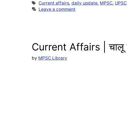
Tags
Current affairs
,
daily update
,
MPSC
,
UPSC
r
s
y
a
Leave a comment
a
A
L
r
m
p
i
e
p
n
Current Affairs | चाल
k
by
MPSC Library