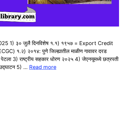
025 1) ३० जुलै दिनविशेष १.१) १९५७ = Export Credit
C) १.२) २०१४: पुणे जिल्ह्यातील माळीण गावावर दरड
पेटला 3) राष्ट्रीय सहकार धोरण २०२५ 4) जेएनयूमध्ये छत्रपती
े उ‌द्घाटन 5) …
Read more