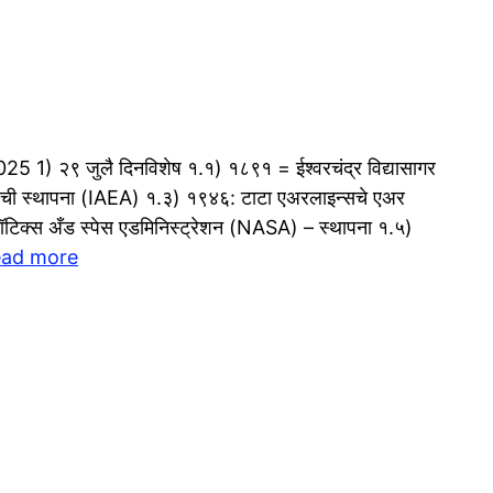
 1) २९ जुलै दिनविशेष १.१) १८९१ = ईश्वरचंद्र विद्यासागर
स्थेची स्थापना (IAEA) १.३) १९४६: टाटा एअरलाइन्सचे एअर
टिक्स अँड स्पेस एडमिनिस्ट्रेशन (NASA) – स्थापना १.५)
ad more