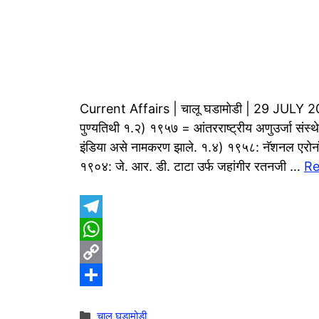
Current Affairs | चालू घडामोडी | 29 JULY 2025
पुण्यतिथी १.२) १९५७ = आंतरराष्ट्रीय अणुउर्जा सं
इंडिया असे नामकरण झाले. १.४) १९५८: नॅशनल एरोनॉ
१९०४: जे. आर. डी. टाटा उर्फ जहांगीर रतनजी …
Re
T
e
W
l
h
C
e
a
o
S
Categories
चालू घडामोडी