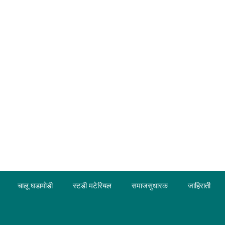
चालू घडामोडी
स्टडी मटेरियल
समाजसुधारक
जाहिराती