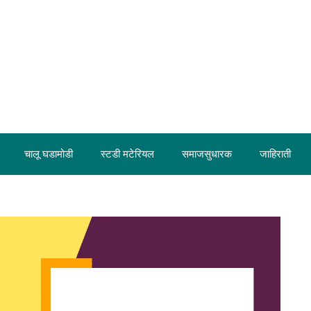
चालू घडामोडी
स्टडी मटेरियल
समाजसुधारक
जाहिराती