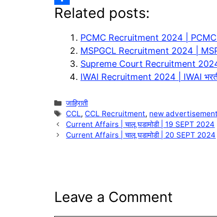
Related posts:
e
a
o
S
g
t
p
h
PCMC Recruitment 2024 | PCMC 
r
s
y
a
MSPGCL Recruitment 2024 | MS
a
A
L
r
Supreme Court Recruitment 2024 | स
m
p
i
e
IWAI Recruitment 2024 | IWAI भर
p
n
Categories
जाहिराती
k
Tags
CCL
,
CCL Recruitment
,
new advertisemen
Current Affairs | चालू घडामोडी | 19 SEPT 2024
Current Affairs | चालू घडामोडी | 20 SEPT 2024
Leave a Comment