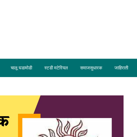
चालू घडामोडी
स्टडी मटेरियल
समाजसुधारक
जाहिराती