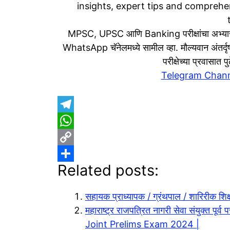
insights, expert tips and comprehen
MPSC, UPSC आणि Banking परीक्षांचा अभ्यास
WhatsApp चॅनेलमध्ये सामील व्हा. मौल्यवान अंतर्दृष्
परीक्षेच्या प्रवासात
Telegram Chan
T
e
W
l
h
C
Related posts:
e
a
o
S
g
t
p
h
सहायक प्राध्यापक / ग्रंथपाल / शारिरीक शिक
r
s
y
a
महाराष्ट्र राजपत्रित नागरी सेवा संयुक्त
a
A
L
r
Joint Prelims Exam 2024 |