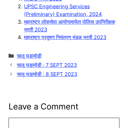
r
s
y
a
UPSC Engineering Services
a
A
L
r
(Preliminary) Examination, 2024
m
p
i
e
महाराष्ट्र लोकसेवा आयोगामार्फत पोलिस उपनिरीक्षक
p
n
भरती 2023
महाराष्ट्र प्रदूषण नियंत्रण मंडळ भरती 2023
k
Categories
चालू घडामोडी
चालू घडामोडी : 7 SEPT 2023
चालू घडामोडी : 8 SEPT 2023
Leave a Comment
Comment