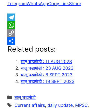
Telegram
WhatsApp
Copy Link
Share
T
e
W
l
h
C
Related posts:
e
a
o
S
g
t
p
h
चालू घडामोडी : 11 AUG 2023
r
s
y
a
चालू घडामोडी : 23 AUG 2023
a
A
L
r
चालू घडामोडी : 8 SEPT 2023
m
p
i
e
चालू घडामोडी : 19 SEPT 2023
p
n
k
Categories
चालू घडामोडी
Tags
Current affairs
,
daily update
,
MPSC
,