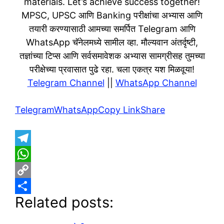
materials. Let’s achieve success together!
MPSC, UPSC आणि Banking परीक्षांचा अभ्यास आणि
तयारी करण्यासाठी आमच्या समर्पित Telegram आणि
WhatsApp चॅनेलमध्ये सामील व्हा. मौल्यवान अंतर्दृष्टी,
तज्ञांच्या टिप्स आणि सर्वसमावेशक अभ्यास सामग्रीसह तुमच्या
परीक्षेच्या प्रवासात पुढे रहा. चला एकत्र यश मिळवूया!
Telegram Channel
||
WhatsApp Channel
Telegram
WhatsApp
Copy Link
Share
T
e
W
l
h
C
Related posts:
e
a
o
S
g
t
p
h