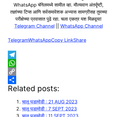
WhatsApp चॅनेलमध्ये सामील व्हा. मौल्यवान अंतर्दृष्टी,
तज्ञांच्या टिप्स आणि सर्वसमावेशक अभ्यास सामग्रीसह तुमच्या
परीक्षेच्या प्रवासात पुढे रहा. चला एकत्र यश मिळवूया!
Telegram Channel
||
WhatsApp Channel
Telegram
WhatsApp
Copy Link
Share
T
e
W
l
h
C
Related posts:
e
a
o
S
g
t
p
h
चालू घडामोडी : 21 AUG 2023
r
s
y
a
चालू घडामोडी : 7 SEPT 2023
a
A
L
r
चालू घडामोडी : 11 SEPT 2023