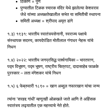
ठिकाण = पुणे
पुण्यातील टिळक स्मारक मंदिर येथे झालेल्या केशवराव
जेधे यांच्या अध्यक्षतेखालील सभेत या समितीची स्थापना
समिती अध्यक्ष = श्रीपाद अमृत डांगे
१.३) १९३१: भारतीय स्वातंत्र्यसेनानी, स्वराज्य पक्षाचे
संस्थापक सदस्य, कायदेपंडित मोतीलाल गंगाधर नेहरू यांचे
निधन
१.४) २०२२: भारतीय जगप्रसिद्ध पार्श्वगायिका – भारतरत्न,
पद्म विभूषण, पद्म भूषण, राष्ट्रीय चित्रपट, दादासाहेब फाळके
पुरस्कार – लता मंगेशकर यांचे निधन
१.५) ६ फेब्रुवारी १८९० = खान अब्दुल गफारखान यांचा जन्म
त्यांना ‘सरहद्द गांधी’ म्हणूनही ओळखले जाते आणि ते अहिंसक
स्वातंत्र्य लढ्यातील एक महत्त्वाचे नेते होते.