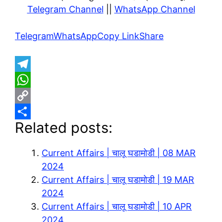
Telegram Channel
||
WhatsApp Channel
Telegram
WhatsApp
Copy Link
Share
T
e
W
l
h
C
Related posts:
e
a
o
S
g
t
p
h
Current Affairs | चालू घडामोडी | 08 MAR
r
s
y
a
2024
a
A
L
r
Current Affairs | चालू घडामोडी | 19 MAR
m
p
i
e
2024
p
n
Current Affairs | चालू घडामोडी | 10 APR
2024