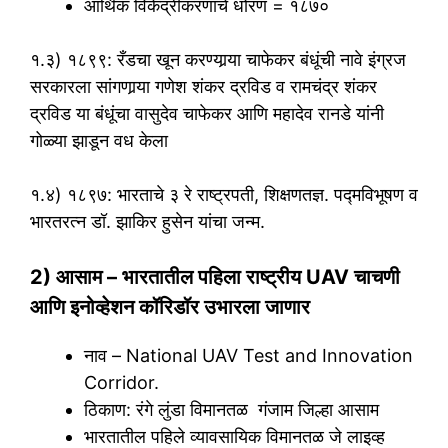
आर्थिक विकेंद्रीकरणाचे धोरण = १८७०
१.३) १८९९: रँडचा खून करण्यार्‍या चाफेकर बंधूंची नावे इंग्रज
सरकारला सांगणार्‍या गणेश शंकर द्रविड व रामचंद्र शंकर
द्रविड या बंधूंचा वासुदेव चाफेकर आणि महादेव रानडे यांनी
गोळ्या झाडून वध केला
१.४) १८९७: भारताचे ३ रे राष्ट्रपती, शिक्षणतज्ञ. पद्मविभूषण व
भारतरत्‍न डॉ. झाकिर हुसेन यांचा जन्म.
2) आसाम – भारतातील पहिला राष्ट्रीय UAV चाचणी
आणि इनोव्हेशन कॉरिडॉर उभारला जाणार
नाव – National UAV Test and Innovation
Corridor.
ठिकाण: रंगे लुंडा विमानतळ गंजाम जिल्हा आसाम
भारतातील पहिले व्यावसायिक विमानतळ जे लाइव्ह