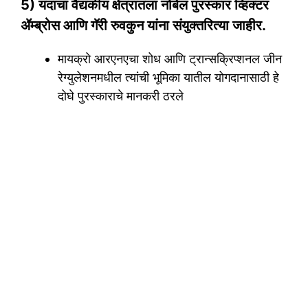
5) यंदाचा वैद्यकीय क्षेत्रातला नोबेल पुरस्कार व्हिक्टर
ॲम्ब्रोस आणि गॅरी रुवकुन यांना संयुक्तरित्या जाहीर.
मायक्रो आरएनएचा शोध आणि ट्रान्सक्रिप्शनल जीन
रेग्युलेशनमधील त्यांची भूमिका यातील योगदानासाठी हे
दोघे पुरस्काराचे मानकरी ठरले