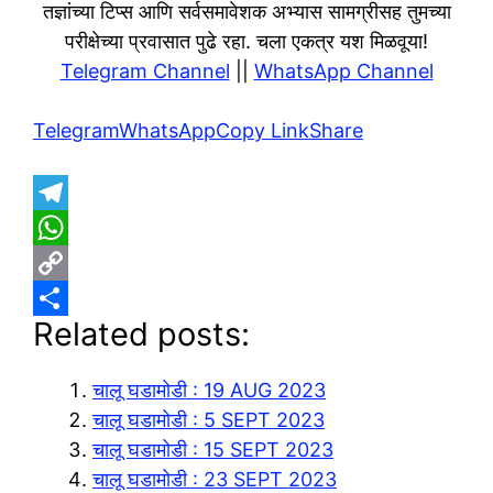
तज्ञांच्या टिप्स आणि सर्वसमावेशक अभ्यास सामग्रीसह तुमच्या
परीक्षेच्या प्रवासात पुढे रहा. चला एकत्र यश मिळवूया!
Telegram Channel
||
WhatsApp Channel
Telegram
WhatsApp
Copy Link
Share
T
e
W
l
h
C
Related posts:
e
a
o
S
g
t
p
h
चालू घडामोडी : 19 AUG 2023
r
s
y
a
चालू घडामोडी : 5 SEPT 2023
a
A
L
r
चालू घडामोडी : 15 SEPT 2023
m
p
i
e
चालू घडामोडी : 23 SEPT 2023