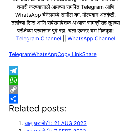
तयारी करण्यासाठी आमच्या समर्पित Telegram आणि
WhatsApp चॅनेलमध्ये सामील व्हा. मौल्यवान अंतर्दृष्टी,
तज्ञांच्या टिप्स आणि सर्वसमावेशक अभ्यास सामग्रीसह तुमच्या
परीक्षेच्या प्रवासात पुढे रहा. चला एकत्र यश मिळवूया!
Telegram Channel
||
WhatsApp Channel
Telegram
WhatsApp
Copy Link
Share
T
e
W
l
h
C
Related posts:
e
a
o
S
g
t
p
h
चालू घडामोडी : 21 AUG 2023
r
s
y
a