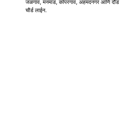
जळगाव, मनमाड, कोपरगाव, अहमदनगर आणि दौंड
चौर्ड लाईन.