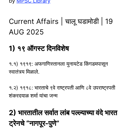
by
MPSC Library
Current Affairs | चालू घडामोडी | 19
AUG 2025
1) १९ ऑगस्ट दिनविशेष
१.१) १९१९: अफगाणिस्तानला युनायटेड किंगडमपासून
स्वातंत्र्य मिळाले.
१.२) १९१८: भारताचे ९वे राष्ट्रपती आणि ८वे उपराष्ट्रपती
शंकरदयाळ शर्मा यांचा जन्म
2) भारतातील सर्वात लांब पल्ल्याच्या वंदे भारत
ट्रेनचे “नागपूर-पुणे”