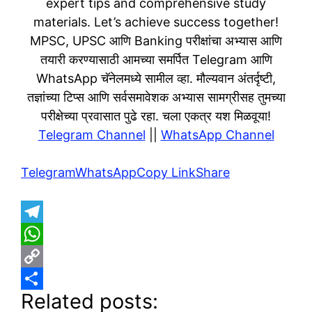
expert tips and comprehensive study
materials. Let’s achieve success together!
MPSC, UPSC आणि Banking परीक्षांचा अभ्यास आणि
तयारी करण्यासाठी आमच्या समर्पित Telegram आणि
WhatsApp चॅनेलमध्ये सामील व्हा. मौल्यवान अंतर्दृष्टी,
तज्ञांच्या टिप्स आणि सर्वसमावेशक अभ्यास सामग्रीसह तुमच्या
परीक्षेच्या प्रवासात पुढे रहा. चला एकत्र यश मिळवूया!
Telegram Channel
||
WhatsApp Channel
Telegram
WhatsApp
Copy Link
Share
T
e
W
l
h
C
Related posts:
e
a
o
S