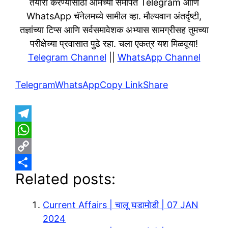
तयारी करण्यासाठी आमच्या समर्पित Telegram आणि
WhatsApp चॅनेलमध्ये सामील व्हा. मौल्यवान अंतर्दृष्टी,
तज्ञांच्या टिप्स आणि सर्वसमावेशक अभ्यास सामग्रीसह तुमच्या
परीक्षेच्या प्रवासात पुढे रहा. चला एकत्र यश मिळवूया!
Telegram Channel
||
WhatsApp Channel
Telegram
WhatsApp
Copy Link
Share
T
e
W
l
h
C
Related posts:
e
a
o
S
g
t
p
h
Current Affairs | चालू घडामोडी | 07 JAN
r
s
y
a
2024
a
A
L
r