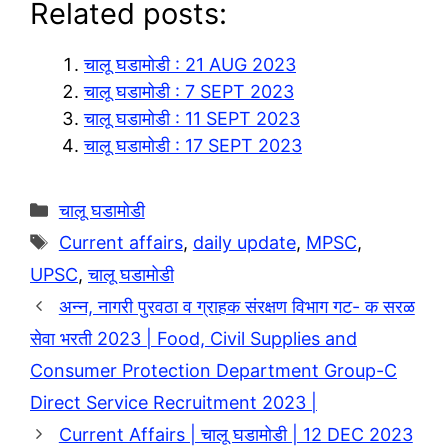
Related posts:
e
a
o
S
g
t
p
h
चालू घडामोडी : 21 AUG 2023
r
s
y
a
चालू घडामोडी : 7 SEPT 2023
a
A
L
r
चालू घडामोडी : 11 SEPT 2023
m
p
i
e
चालू घडामोडी : 17 SEPT 2023
p
n
k
Categories
चालू घडामोडी
Tags
Current affairs
,
daily update
,
MPSC
,
UPSC
,
चालू घडामोडी
अन्न, नागरी पुरवठा व ग्राहक संरक्षण विभाग गट- क सरळ
सेवा भरती 2023 | Food, Civil Supplies and
Consumer Protection Department Group-C
Direct Service Recruitment 2023 |
Current Affairs | चालू घडामोडी | 12 DEC 2023