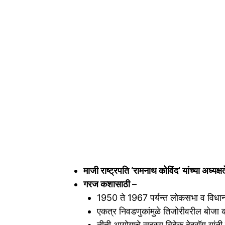
माजी राष्ट्रपति ‘रामनाथ कोविंद’ यांच्या अध्यक
गरज कशासाठी
–
1950 ते 1967 पर्यन्त लोकसभा व विधानस
एकत्र निवडणुकांमुळे तिजोरीवरील बोजा 
नीती आयोगाचे सदस्य बिबेक देवरॉय यांनी 