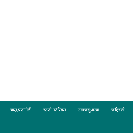
चालू घडामोडी
स्टडी मटेरियल
समाजसुधारक
जाहिराती