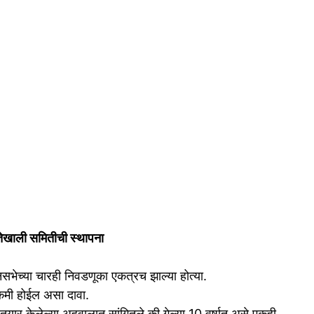
्षतेखाली समितीची स्थापना
भेच्या चारही निवडणूका एकत्रच झाल्या होत्या.
कमी होईल असा दावा.
तयार केलेल्या अहवालात सांगितले की गेल्या 10 वर्षात असे एकही