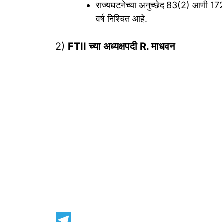
राज्यघटनेच्या अनुच्छेद 83(2) आणी 172
वर्ष निश्चित आहे.
2)
FTII च्या अध्यक्षपदी R. माधवन