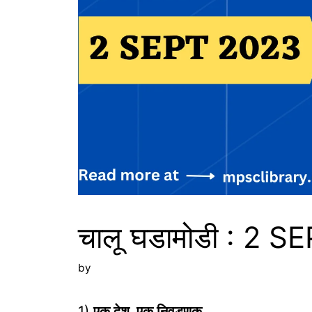
चालू घडामोडी : 2 
by
1)
एक देश, एक निवडणूक