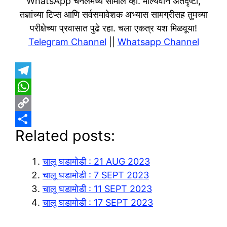
WhatsApp चॅनेलमध्ये सामील व्हा. मौल्यवान अंतर्दृष्टी,
तज्ञांच्या टिप्स आणि सर्वसमावेशक अभ्यास सामग्रीसह तुमच्या
परीक्षेच्या प्रवासात पुढे रहा. चला एकत्र यश मिळवूया!
Telegram Channel
||
Whatsapp Channel
T
e
W
l
h
C
Related posts:
e
a
o
S
g
t
p
h
चालू घडामोडी : 21 AUG 2023
r
s
y
a
चालू घडामोडी : 7 SEPT 2023
a
A
L
r
चालू घडामोडी : 11 SEPT 2023
m
p
i
e
चालू घडामोडी : 17 SEPT 2023
p
n