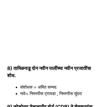
8) तामिळनाडू दोन नवीन पालींच्या नवीन प्रजातींचा
शोध.
संशोधक = अमित सय्यद
नावे= निमस्पीस ट्रायडा , निमस्पीस सुंदरा
9) कोकोनट डेव्हलपमेंट बोर्ड (CDB) ने शेतकऱ्यांना