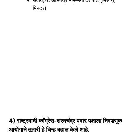
सर्वोत्कृष्ट अभिनेत्री- मृण्मयी देशपांडे (मिस यू
मिस्टर)
4) राष्ट्रवादी काँग्रेस-शरदचंद्र पवार पक्षाला निवडणूक
आयोगाने तुतारी हे चिन्ह बहाल केले आहे.