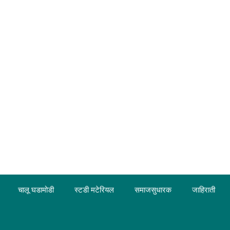
चालू घडामोडी
स्टडी मटेरियल
समाजसुधारक
जाहिराती