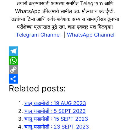
तयारी करण्यासाठी आमच्या समर्पित Telegram आणि
WhatsApp चॅनेलमध्ये सामील व्हा. मौल्यवान अंतर्दृष्टी,
तज्ञांच्या टिप्स आणि सर्वसमावेशक अभ्यास सामग्रीसह तुमच्या
परीक्षेच्या प्रवासात पुढे रहा. चला एकत्र यश मिळवूया!
Telegram Channel
||
WhatsApp Channel
T
e
W
l
h
C
Related posts:
e
a
o
S
g
t
p
h
चालू घडामोडी : 19 AUG 2023
r
s
y
a
चालू घडामोडी : 5 SEPT 2023
a
A
L
r
चालू घडामोडी : 15 SEPT 2023
m
p
i
e
चालू घडामोडी : 23 SEPT 2023