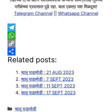
परीक्षेच्या प्रवासात पुढे रहा. चला एकत्र यश मिळवूया!
Telegram Channel
||
Whatsapp Channel
T
e
W
l
h
C
Related posts:
e
a
o
S
g
t
p
h
चालू घडामोडी : 21 AUG 2023
r
s
y
a
चालू घडामोडी : 7 SEPT 2023
a
A
L
r
चालू घडामोडी : 11 SEPT 2023
m
p
i
e
चालू घडामोडी : 17 SEPT 2023
p
n
k
Categories
चालू घडामोडी